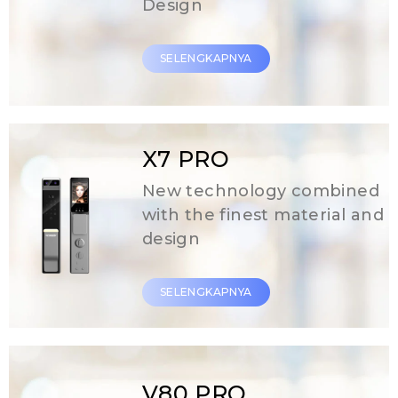
Design
Click Here
SELENGKAPNYA
X7 PRO
New technology combined
with the finest material and
design
SELENGKAPNYA
V80 PRO