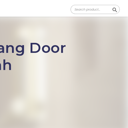
Search
Search Butt
for:
ang Door
ah