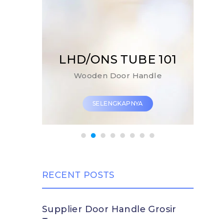
SYNTEZA 50
BE 101
Two way audio One way video
Handle
call.
YA
SELENGKAPNYA
RECENT POSTS
Supplier Door Handle Grosir