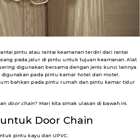
MART IR REMOTE
LHD/ONS TU
SMH/ONS RC HUB
Wooden Door 
antai pintu atau rantai keamanan terdiri dari rantai
asang pada jalur di pintu untuk tujuan keamanan. Alat
SELENGKAPNYA
SELENGKAPN
sering digunakan bersama dengan jenis kunci lainnya
 digunakan pada pintu kamar hotel dan motel.
um bahkan pada pintu rumah dan pintu kamar tidur
aan
door chain
? Mari kita simak ulasan di bawah ini.
 untuk Door Chain
ntuk pintu kayu dan UPVC.