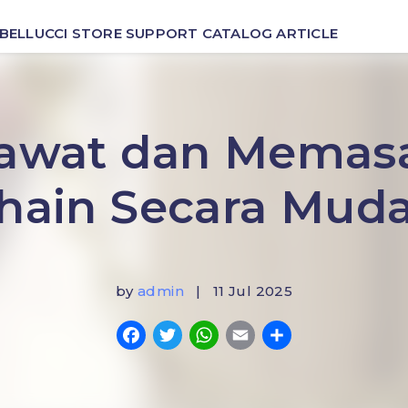
BELLUCCI
STORE
SUPPORT
CATALOG
ARTICLE
rawat dan Memas
hain Secara Mud
by
admin
| 11 Jul 2025
Facebook
Twitter
WhatsApp
Email
Share