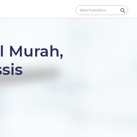
Search
Search Butt
for:
l Murah,
sis