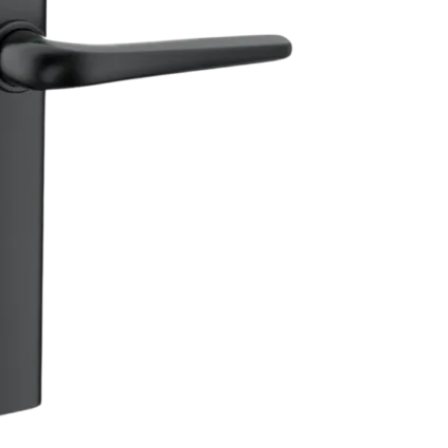
 ONS ST. MORRIS
GH/ONS 43
MCF
Gravity Hinge
mium Classic Handle
SELENGKAPNYA
SELENGKAPNYA