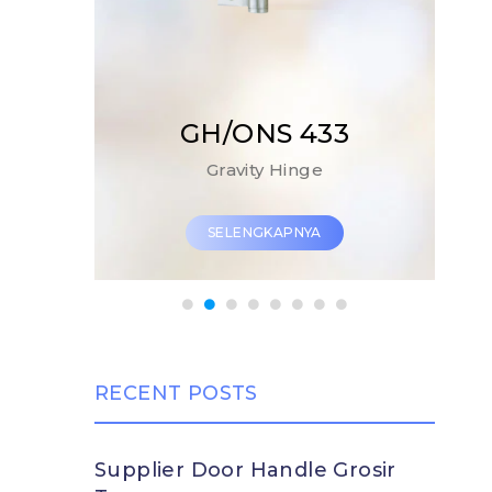
3
AL/ONS A6
B
Aluminium Lock
SELENGKAPNYA
RECENT POSTS
Supplier Door Handle Grosir