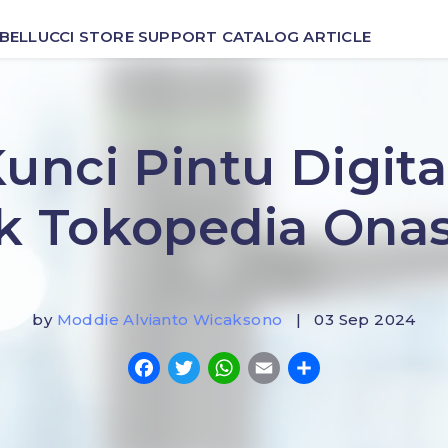
BELLUCCI
STORE
SUPPORT
CATALOG
ARTICLE
unci Pintu Digita
k Tokopedia Onas
by
Moddie Alvianto Wicaksono
| 03 Sep 2024
Facebook
Twitter
WhatsApp
Email
Share