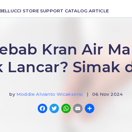
BELLUCCI
STORE
SUPPORT
CATALOG
ARTICLE
ebab Kran Air M
 Lancar? Simak d
by
Moddie Alvianto Wicaksono
| 06 Nov 2024
Facebook
Twitter
WhatsApp
Email
Share