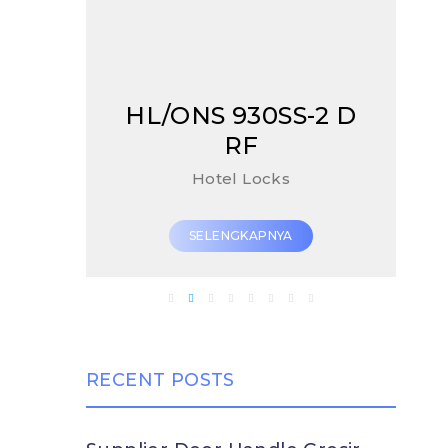
-2 D
BD/ONS 8811-30 SS-
LW
Body Lock
SELENGKAPNYA
RECENT POSTS