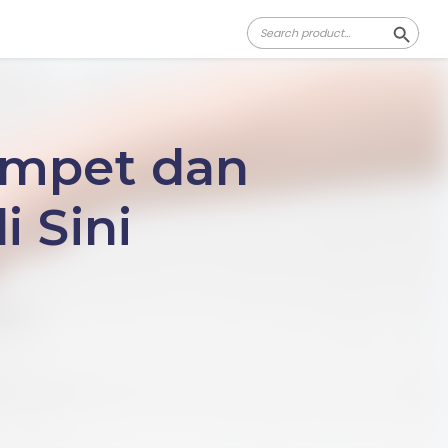
Search
Search Butt
for:
ampet dan
i Sini