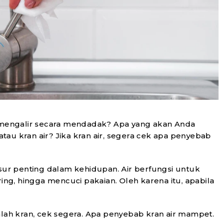
HL/ONS 930SS
L/ONS H-MF9
RF
RF Card Encoder
Hotel Locks
SELENGKAPNYA
SELENGKAPNYA
k mengalir secara mendadak? Apa yang akan Anda
 atau kran air? Jika kran air, segera cek apa penyebab
nsur penting dalam kehidupan. Air berfungsi untuk
ring, hingga mencuci pakaian. Oleh karena itu, apabila
alah kran, cek segera. Apa penyebab kran air mampet.