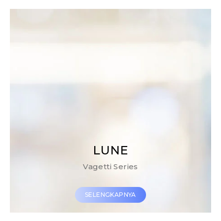
GT/ONS 6 SS
Flush Bolt
SELENGKAPNYA